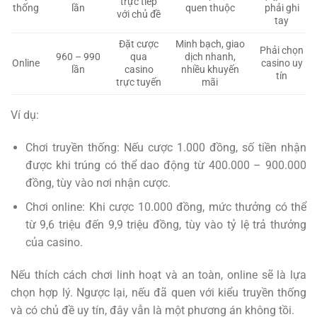
trực tiếp
thống
lần
quen thuộc
phải ghi
với chủ đề
tay
Đặt cược
Minh bạch, giao
Phải chọn
960 – 990
qua
dịch nhanh,
Online
casino uy
lần
casino
nhiều khuyến
tín
trực tuyến
mãi
Ví dụ:
Chơi truyền thống: Nếu cược 1.000 đồng, số tiền nhận
được khi trúng có thể dao động từ 400.000 – 900.000
đồng, tùy vào nơi nhận cược.
Chơi online: Khi cược 10.000 đồng, mức thưởng có thể
từ 9,6 triệu đến 9,9 triệu đồng, tùy vào tỷ lệ trả thưởng
của casino.
Nếu thích cách chơi linh hoạt và an toàn, online sẽ là lựa
chọn hợp lý. Ngược lại, nếu đã quen với kiểu truyền thống
và có chủ đề uy tín, đây vẫn là một phương án không tồi.