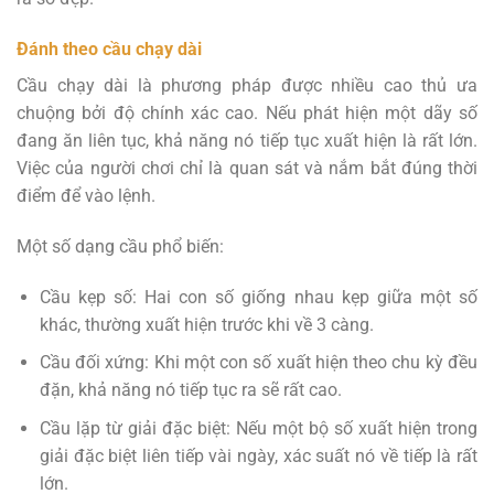
Đánh theo cầu chạy dài
Cầu chạy dài là phương pháp được nhiều cao thủ ưa
chuộng bởi độ chính xác cao. Nếu phát hiện một dãy số
đang ăn liên tục, khả năng nó tiếp tục xuất hiện là rất lớn.
Việc của người chơi chỉ là quan sát và nắm bắt đúng thời
điểm để vào lệnh.
Một số dạng cầu phổ biến:
Cầu kẹp số: Hai con số giống nhau kẹp giữa một số
khác, thường xuất hiện trước khi về 3 càng.
Cầu đối xứng: Khi một con số xuất hiện theo chu kỳ đều
đặn, khả năng nó tiếp tục ra sẽ rất cao.
Cầu lặp từ giải đặc biệt: Nếu một bộ số xuất hiện trong
giải đặc biệt liên tiếp vài ngày, xác suất nó về tiếp là rất
lớn.