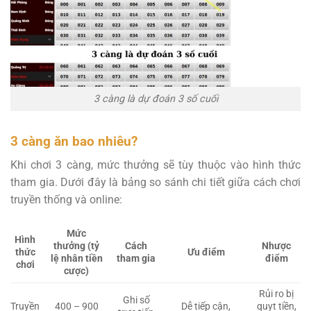
3 càng là dự đoán 3 số cuối
3 càng ăn bao nhiêu?
Khi chơi 3 càng, mức thưởng sẽ tùy thuộc vào hình thức
tham gia. Dưới đây là bảng so sánh chi tiết giữa cách chơi
truyền thống và online:
Mức
Hình
thưởng (tỷ
Cách
Nhược
thức
Ưu điểm
lệ nhân tiền
tham gia
điểm
chơi
cược)
Rủi ro bị
Ghi số
Truyền
400 – 900
Dễ tiếp cận,
quỵt tiền,