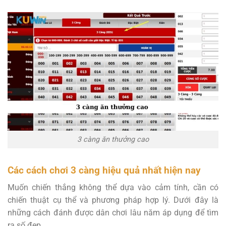
3 càng ăn thưởng cao
Các cách chơi 3 càng hiệu quả nhất hiện nay
Muốn chiến thắng không thể dựa vào cảm tính, cần có
chiến thuật cụ thể và phương pháp hợp lý. Dưới đây là
những cách đánh được dân chơi lâu năm áp dụng để tìm
ra số đẹp.