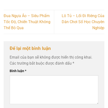
Đua Ngựa Ảo – Siêu Phẩm
Lô Tủ – Lối Đi Riêng Của
Tốc Độ, Chiến Thuật Không
Dân Chơi Số Học Chuyên
Thể Bỏ Qua
Nghiệp
Để lại một bình luận
Email của bạn sẽ không được hiển thị công khai.
Các trường bắt buộc được đánh dấu
*
Bình luận
*