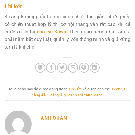
Lời kết
3 càng không phải là một cuộc chơi đơn giản, nhưng nếu
có chiến thuật hợp lý thì cơ hội thắng vẫn rất cao khi cá
cược xổ số tại
nhà cái Kuwin
. Điều quan trọng nhất vẫn là
phải nắm bắt quy luật, quản lý vốn thông minh và giữ vững
tâm lý khi chơi.
Mục nhập này đã được đăng trong
Tin Tức
và được gắn thẻ
3 càng
,
3
càng đề
,
3 càng là gì
,
cách soi cầu 3 càng
.
ANH QUÂN