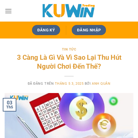
Chuyển
đến
nội
dung
ĐĂNG KÝ
ĐĂNG NHẬP
TIN TỨC
3 Càng Là Gì Và Vì Sao Lại Thu Hút
Người Chơi Đến Thế?
ĐÃ ĐĂNG TRÊN
THÁNG 5 3, 2025
BỞI
ANH QUÂN
03
Th5