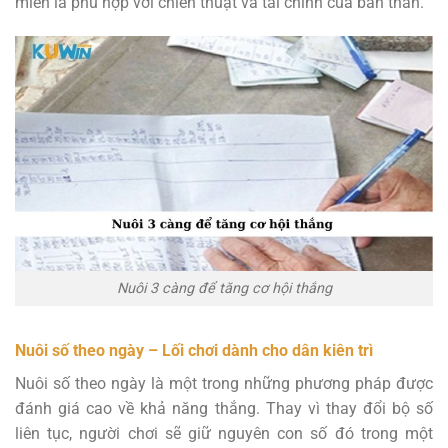
miễn là phù hợp với chiến thuật và tài chính của bản thân.
Nuôi 3 càng để tăng cơ hội thắng
Nuôi số theo ngày – Lối chơi dành cho dân kiên trì
Nuôi số theo ngày là một trong những phương pháp được
đánh giá cao về khả năng thắng. Thay vì thay đổi bộ số
liên tục, người chơi sẽ giữ nguyên con số đó trong một