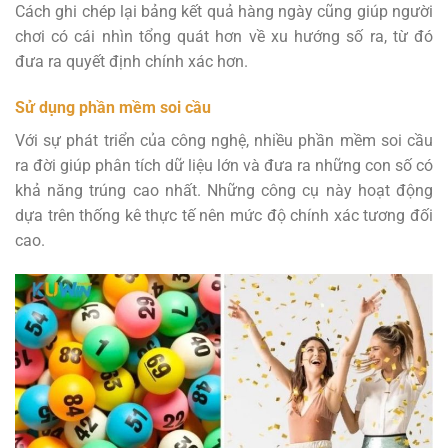
Cách ghi chép lại bảng kết quả hàng ngày cũng giúp người
chơi có cái nhìn tổng quát hơn về xu hướng số ra, từ đó
đưa ra quyết định chính xác hơn.
Sử dụng phần mềm soi cầu
Với sự phát triển của công nghệ, nhiều phần mềm soi cầu
ra đời giúp phân tích dữ liệu lớn và đưa ra những con số có
khả năng trúng cao nhất. Những công cụ này hoạt động
dựa trên thống kê thực tế nên mức độ chính xác tương đối
cao.