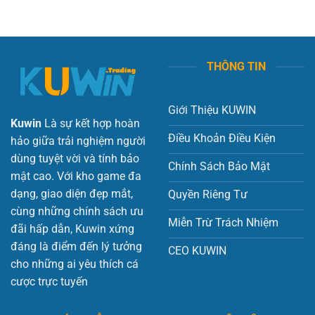
THÔNG TIN
Giới Thiệu KUWIN
Kuwin
Là sự kết hợp hoàn
Điều Khoản Điều Kiện
hảo giữa trải nghiệm người
dùng tuyệt vời và tính bảo
Chính Sách Bảo Mật
mật cao. Với kho game đa
dạng, giao diện đẹp mắt,
Quyền Riêng Tư
cùng những chính sách ưu
Miễn Trừ Trách Nhiệm
đãi hấp dẫn, Kuwin xứng
đáng là điểm đến lý tưởng
CEO KUWIN
cho những ai yêu thích cá
cược trực tuyến