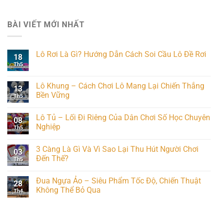
BÀI VIẾT MỚI NHẤT
Lô Rơi Là Gì? Hướng Dẫn Cách Soi Cầu Lô Đề Rơi
18
Th5
Lô Khung – Cách Chơi Lô Mang Lại Chiến Thắng
13
Bền Vững
Th5
Lô Tủ – Lối Đi Riêng Của Dân Chơi Số Học Chuyên
08
Nghiệp
Th5
3 Càng Là Gì Và Vì Sao Lại Thu Hút Người Chơi
03
Đến Thế?
Th5
Đua Ngựa Ảo – Siêu Phẩm Tốc Độ, Chiến Thuật
28
Không Thể Bỏ Qua
Th4