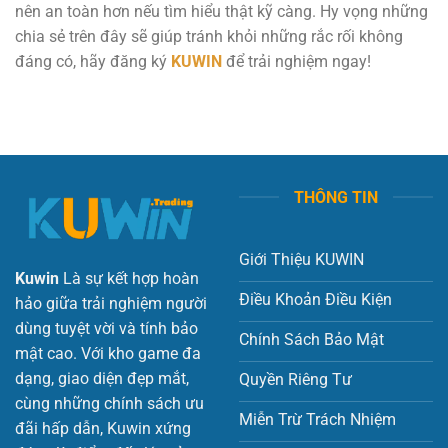
nên an toàn hơn nếu tìm hiểu thật kỹ càng.
Hy vọng những
chia sẻ trên đây sẽ giúp tránh khỏi những rắc rối không
đáng có, hãy đăng ký
KUWIN
để trải nghiệm ngay!
THÔNG TIN
Giới Thiệu KUWIN
Kuwin
Là sự kết hợp hoàn
Điều Khoản Điều Kiện
hảo giữa trải nghiệm người
dùng tuyệt vời và tính bảo
Chính Sách Bảo Mật
mật cao. Với kho game đa
dạng, giao diện đẹp mắt,
Quyền Riêng Tư
cùng những chính sách ưu
Miễn Trừ Trách Nhiệm
đãi hấp dẫn, Kuwin xứng