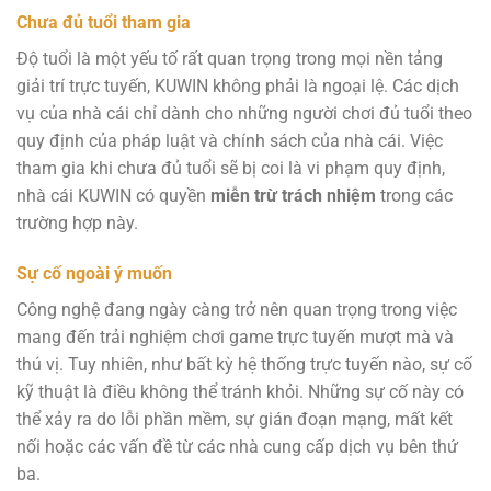
Chưa đủ tuổi tham gia
Độ tuổi là một yếu tố rất quan trọng trong mọi nền tảng
giải trí trực tuyến, KUWIN không phải là ngoại lệ. Các dịch
vụ của nhà cái chỉ dành cho những người chơi đủ tuổi theo
quy định của pháp luật và chính sách của nhà cái. Việc
tham gia khi chưa đủ tuổi sẽ bị coi là vi phạm quy định,
nhà cái KUWIN có quyền
miễn trừ trách nhiệm
trong các
trường hợp này.
Sự cố ngoài ý muốn
Công nghệ đang ngày càng trở nên quan trọng trong việc
mang đến trải nghiệm chơi game trực tuyến mượt mà và
thú vị. Tuy nhiên, như bất kỳ hệ thống trực tuyến nào, sự cố
kỹ thuật là điều không thể tránh khỏi. Những sự cố này có
thể xảy ra do lỗi phần mềm, sự gián đoạn mạng, mất kết
nối hoặc các vấn đề từ các nhà cung cấp dịch vụ bên thứ
ba.