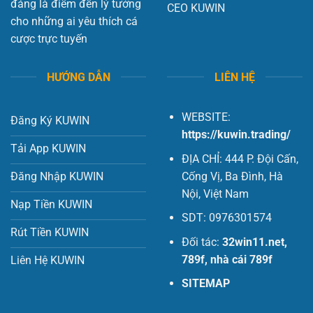
đáng là điểm đến lý tưởng
CEO KUWIN
cho những ai yêu thích cá
cược trực tuyến
HƯỚNG DẪN
LIÊN HỆ
WEBSITE:
Đăng Ký KUWIN
https://kuwin.trading/
Tải App KUWIN
ĐỊA CHỈ: 444 P. Đội Cấn,
Cống Vị, Ba Đình, Hà
Đăng Nhập KUWIN
Nội, Việt Nam
Nạp Tiền KUWIN
SDT: 0976301574
Rút Tiền KUWIN
Đối tác:
32win11.net
,
789f
,
nhà cái 789f
Liên Hệ KUWIN
SITEMAP