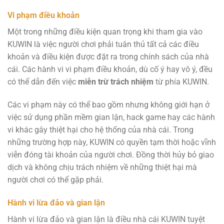
Vi phạm điều khoản
Một trong những điều kiện quan trọng khi tham gia vào
KUWIN là việc người chơi phải tuân thủ tất cả các điều
khoản và điều kiện được đặt ra trong chính sách của nhà
cái.
Các hành vi vi phạm điều khoản, dù cố ý hay vô ý, đều
có thể dẫn đến việc
miễn trừ trách nhiệm
từ phía KUWIN.
Các vi phạm này có thể bao gồm nhưng không giới hạn ở
việc sử dụng phần mềm gian lận, hack game hay các hành
vi khác gây thiệt hại cho hệ thống của nhà cái. Trong
những trường hợp này, KUWIN có quyền tạm thời hoặc vĩnh
viễn đóng tài khoản của người chơi.
Đồng thời hủy bỏ giao
dịch và không chịu trách nhiệm về những thiệt hại mà
người chơi có thể gặp phải.
Hành vi lừa đảo và gian lận
Hành vi lừa đảo và gian lận là điều nhà cái KUWIN tuyệt