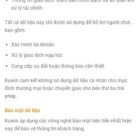
Thông tin giao dịch: Đảm bảo minh bạch và an toàn khi
xử lý tài chính.
Tất cả dữ liệu này chỉ được sử dụng để hỗ trợ người chơi,
bao gồm:
Xác minh tài khoản.
Xử lý giao dịch nạp/rút.
Cung cấp ưu đãi hoặc thông báo cần thiết.
Kuwin cam kết không sử dụng dữ liệu cá nhân cho mục
đích thương mại hoặc chuyển giao cho bên thứ ba trái
phép.
Bảo mật dữ liệu
Kuwin áp dụng các công nghệ bảo mật tiên tiến nhất hiện
nay để bảo vệ thông tin khách hàng.