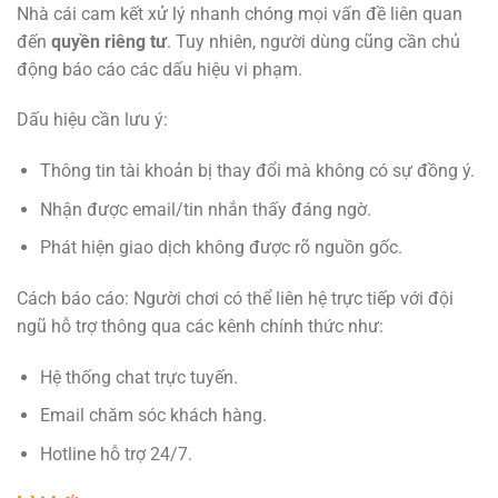
Nhà cái cam kết xử lý nhanh chóng mọi vấn đề liên quan
đến
quyền riêng tư
. Tuy nhiên, người dùng cũng cần chủ
động báo cáo các dấu hiệu vi phạm.
Dấu hiệu cần lưu ý:
Thông tin tài khoản bị thay đổi mà không có sự đồng ý.
Nhận được email/tin nhắn thấy đáng ngờ.
Phát hiện giao dịch không được rõ nguồn gốc.
Cách báo cáo: Người chơi có thể liên hệ trực tiếp với đội
ngũ hỗ trợ thông qua các kênh chính thức như:
Hệ thống chat trực tuyến.
Email chăm sóc khách hàng.
Hotline hỗ trợ 24/7.