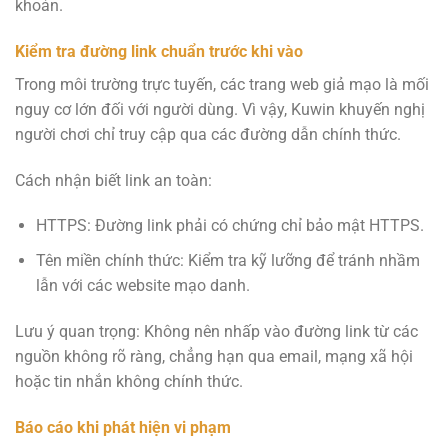
khoản.
Kiểm tra đường link chuẩn trước khi vào
Trong môi trường trực tuyến, các trang web giả mạo là mối
nguy cơ lớn đối với người dùng. Vì vậy, Kuwin khuyến nghị
người chơi chỉ truy cập qua các đường dẫn chính thức.
Cách nhận biết link an toàn:
HTTPS: Đường link phải có chứng chỉ bảo mật HTTPS.
Tên miền chính thức: Kiểm tra kỹ lưỡng để tránh nhầm
lẫn với các website mạo danh.
Lưu ý quan trọng: Không nên nhấp vào đường link từ các
nguồn không rõ ràng, chẳng hạn qua email, mạng xã hội
hoặc tin nhắn không chính thức.
Báo cáo khi phát hiện vi phạm