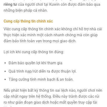
riêng tư
của người chơi tại Kuwin còn được đảm bảo qua
những biện pháp cá nhân.
Cung cấp thông tin chính xác
Việc cung cấp thông tin chính xác không chỉ hỗ trợ nhà cái
thực hiện xác minh một cách nhanh chóng mà còn giúp
đảm bảo tính toàn vẹn trong mọi giao dịch.
Lợi ích khi cung cấp thông tin đúng:
Đảm bảo quyền lợi khi tham gia
Quá trình nạp/rút diễn ra được thuận lợi.
Tăng cường tính minh bạch & an toàn.
Nếu phát hiện bất kỳ thông tin sai lệch nào, người chơi nên
cập nhật ngay trên hệ thống. Điều này tránh được các rủi
ro như gián đoạn giao dịch hoặc mất quyền truy cập tài