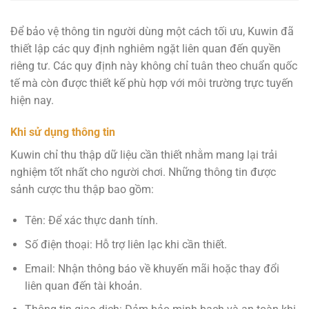
Để bảo vệ thông tin người dùng một cách tối ưu, Kuwin đã
thiết lập các quy định nghiêm ngặt liên quan đến quyền
riêng tư. Các quy định này không chỉ tuân theo chuẩn quốc
tế mà còn được thiết kế phù hợp với môi trường trực tuyến
hiện nay.
Khi sử dụng thông tin
Kuwin chỉ thu thập dữ liệu cần thiết nhằm mang lại trải
nghiệm tốt nhất cho người chơi. Những thông tin được
sảnh cược thu thập bao gồm:
Tên: Để xác thực danh tính.
Số điện thoại: Hỗ trợ liên lạc khi cần thiết.
Email: Nhận thông báo về khuyến mãi hoặc thay đổi
liên quan đến tài khoản.