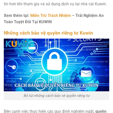
tin hơn khi tham gia và sử dụng dịch vụ tại nhà cái Kuwin.
Xem thêm tại:
Miễn Trừ Trách Nhiệm
– Trải Nghiệm An
Toàn Tuyệt Đối Tại KUWIN
Những cách bảo vệ quyền riêng tư Kuwin
Bỏ túi những cách bảo vệ quyền riêng tư
Bên cạnh việc thực hiện các quy định nghiêm ngặt,
quyền