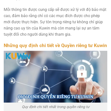
Mỗi thông tin được cung cấp sẽ được xử lý với độ bảo mật
cao, đảm bảo rằng chỉ có các mục đích được cho phép
mới được thực hiện. Sự tôn trọng riêng tư không chỉ giúp
nâng cao uy tín của Kuwin mà còn mang lại sự an tâm
tuyệt đối cho người dùng khi tham gia.
Những quy định chi tiết về Quyền riêng tư Kuwin
Quy định chi tiết nhất trong quyền riêng tư