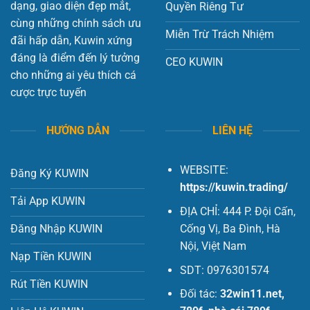
dạng, giao diện đẹp mắt,
Quyền Riêng Tư
cùng những chính sách ưu
Miễn Trừ Trách Nhiệm
đãi hấp dẫn, Kuwin xứng
đáng là điểm đến lý tưởng
CEO KUWIN
cho những ai yêu thích cá
cược trực tuyến
HƯỚNG DẪN
LIÊN HỆ
WEBSITE:
Đăng Ký KUWIN
https://kuwin.trading/
Tải App KUWIN
ĐỊA CHỈ: 444 P. Đội Cấn,
Cống Vị, Ba Đình, Hà
Đăng Nhập KUWIN
Nội, Việt Nam
Nạp Tiền KUWIN
SDT: 0976301574
Rút Tiền KUWIN
Đối tác:
32win11.net
,