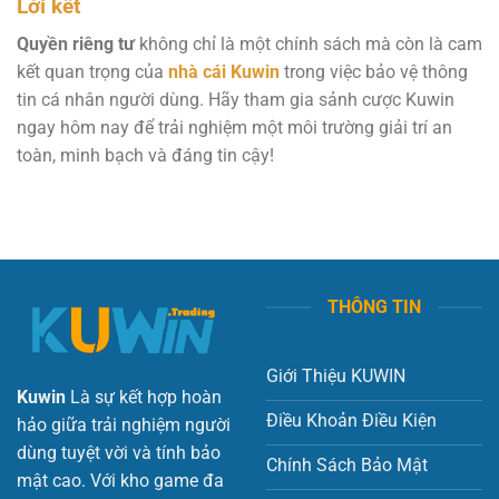
Lời kết
Quyền riêng tư
không chỉ là một chính sách mà còn là cam
kết quan trọng của
nhà cái Kuwin
trong việc bảo vệ thông
tin cá nhân người dùng. Hãy tham gia sảnh cược Kuwin
ngay hôm nay để trải nghiệm một môi trường giải trí an
toàn, minh bạch và đáng tin cậy!
THÔNG TIN
Giới Thiệu KUWIN
Kuwin
Là sự kết hợp hoàn
Điều Khoản Điều Kiện
hảo giữa trải nghiệm người
dùng tuyệt vời và tính bảo
Chính Sách Bảo Mật
mật cao. Với kho game đa