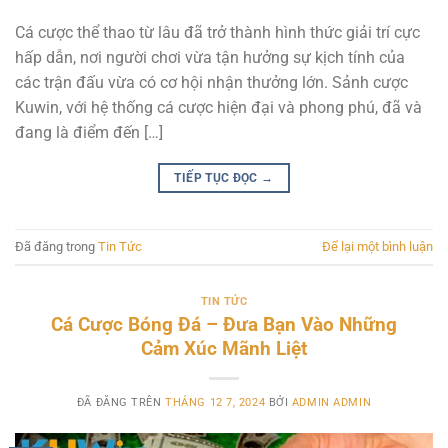
Cá cược thể thao từ lâu đã trở thành hình thức giải trí cực
hấp dẫn, nơi người chơi vừa tận hưởng sự kịch tính của
các trận đấu vừa có cơ hội nhận thưởng lớn. Sảnh cược
Kuwin, với hệ thống cá cược hiện đại và phong phú, đã và
đang là điểm đến […]
TIẾP TỤC ĐỌC
→
Đã đăng trong
Tin Tức
Để lại một bình luận
TIN TỨC
Cá Cược Bóng Đá – Đưa Bạn Vào Những
Cảm Xúc Mãnh Liệt
ĐÃ ĐĂNG TRÊN
THÁNG 12 7, 2024
BỞI
ADMIN ADMIN