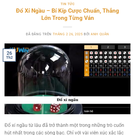
TIN TỨC
Đổ Xí Ngầu – Bí Kíp Cược Chuẩn, Thắng
Lớn Trong Từng Ván
ĐÃ ĐĂNG TRÊN
THÁNG 2 26, 2025
BỞI
ANH QUÂN
26
Th2
Đổ xí ngầu từ lâu đã trở thành một trong những trò cuốn
hút nhất trong các sòng bạc. Chỉ với vài viên xúc xắc lắc