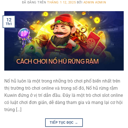
ĐÃ ĐĂNG TRÊN
THÁNG 1 12, 2025
BỞI
ADMIN ADMIN
12
Th1
Nổ hũ luôn là một trong những trò chơi phổ biến nhất trên
thị trường trò chơi online và trong số đó, Nổ hũ rừng rậm
Kuwin đứng ở vị trí dẫn đầu. Đây là một trò chơi slot online
có luật chơi đơn giản, dễ dàng tham gia và mang lại cơ hội
trúng […]
TIẾP TỤC ĐỌC
→