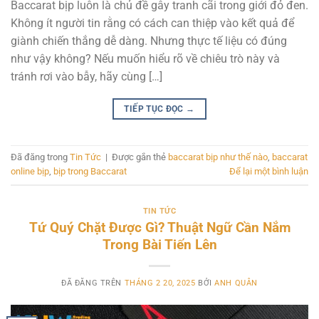
Baccarat bịp luôn là chủ đề gây tranh cãi trong giới đỏ đen.
Không ít người tin rằng có cách can thiệp vào kết quả để
giành chiến thắng dễ dàng. Nhưng thực tế liệu có đúng
như vậy không? Nếu muốn hiểu rõ về chiêu trò này và
tránh rơi vào bẫy, hãy cùng […]
TIẾP TỤC ĐỌC
→
Đã đăng trong
Tin Tức
|
Được gắn thẻ
baccarat bịp như thế nào
,
baccarat
online bịp
,
bịp trong Baccarat
Để lại một bình luận
TIN TỨC
Tứ Quý Chặt Được Gì? Thuật Ngữ Cần Nắm
Trong Bài Tiến Lên
ĐÃ ĐĂNG TRÊN
THÁNG 2 20, 2025
BỞI
ANH QUÂN