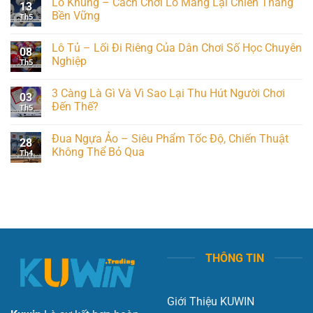
Lô Khung – Cách Chơi Lô Mang Lại Chiến Thắng
13
Bền Vững
Th5
Lô Tủ – Lối Đi Riêng Của Dân Chơi Số Học Chuyên
08
Nghiệp
Th5
3 Càng Là Gì Và Vì Sao Lại Thu Hút Người Chơi
03
Đến Thế?
Th5
Đua Ngựa Ảo – Siêu Phẩm Tốc Độ, Chiến Thuật
28
Không Thể Bỏ Qua
Th4
THÔNG TIN
Giới Thiệu KUWIN