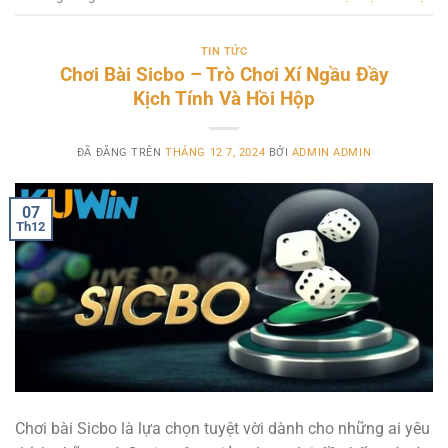
TIN TỨC
Chơi Bài Sicbo – Trò Chơi Xí Ngầu Đầy
Kịch Tính Và Hồi Hộp
ĐÃ ĐĂNG TRÊN
THÁNG 12 7, 2024
BỞI
ADMIN ADMIN
07
Th12
Chơi bài Sicbo là lựa chọn tuyệt vời dành cho những ai yêu