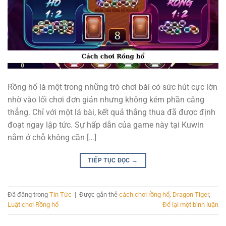
Rồng hổ là một trong những trò chơi bài có sức hút cực lớn
nhờ vào lối chơi đơn giản nhưng không kém phần căng
thẳng. Chỉ với một lá bài, kết quả thắng thua đã được định
đoạt ngay lập tức. Sự hấp dẫn của game này tại Kuwin
nằm ở chỗ không cần […]
TIẾP TỤC ĐỌC
→
Đã đăng trong
Tin Tức
|
Được gắn thẻ
cách chơi rồng hổ
,
Dragon Tiger
,
Luật chơi Rồng hổ
Để lại một bình luận