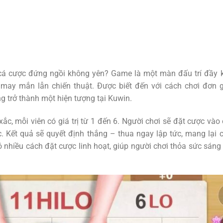
ê cá cược đứng ngồi không yên? Game là một màn đấu trí đầy 
ả may mắn lẫn chiến thuật. Được biết đến với cách chơi đơn 
g trở thành một hiện tượng tại Kuwin.
c, mỗi viên có giá trị từ 1 đến 6. Người chơi sẽ đặt cược vào
. Kết quả sẽ quyết định thắng – thua ngay lập tức, mang lại
ó nhiều cách đặt cược linh hoạt, giúp người chơi thỏa sức sáng