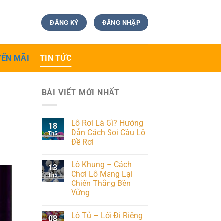
ĐĂNG KÝ
ĐĂNG NHẬP
ẾN MÃI
TIN TỨC
BÀI VIẾT MỚI NHẤT
Lô Rơi Là Gì? Hướng
18
Dẫn Cách Soi Cầu Lô
Th5
Đề Rơi
Lô Khung – Cách
13
Chơi Lô Mang Lại
Th5
Chiến Thắng Bền
Vững
Lô Tủ – Lối Đi Riêng
08