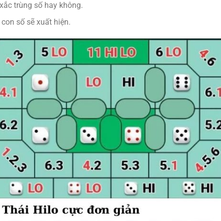
xắc trùng số hay không.
con số sẽ xuất hiện.