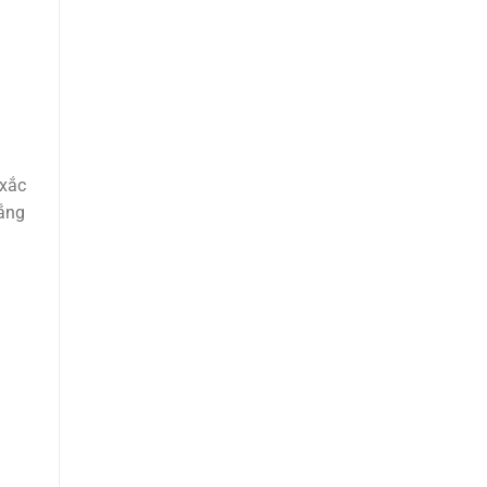
 xắc
hắng