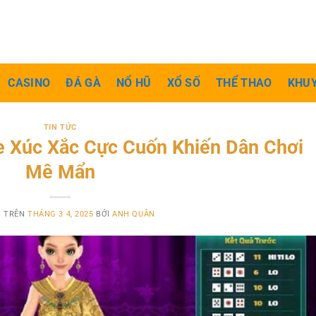
CASINO
ĐÁ GÀ
NỔ HŨ
XỔ SỐ
THỂ THAO
KHUY
TIN TỨC
me Xúc Xắc Cực Cuốn Khiến Dân Chơi
Mê Mẩn
G TRÊN
THÁNG 3 4, 2025
BỞI
ANH QUÂN