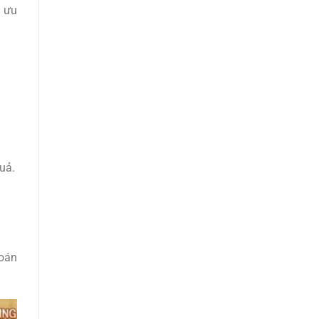
g ưu
uả.
toán