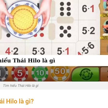
Tìm hiểu Thái Hilo là gì
 Hilo là gì?