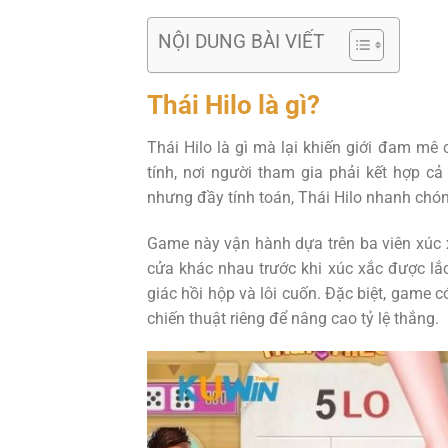
NỘI DUNG BÀI VIẾT
Thái Hilo là gì?
Thái Hilo là gì mà lại khiến giới đam m
tính, nơi người tham gia phải kết hợp c
nhưng đầy tính toán, Thái Hilo nhanh chón
Game này vận hành dựa trên ba viên xúc xắ
cửa khác nhau trước khi xúc xắc được lắc
giác hồi hộp và lôi cuốn. Đặc biệt, game c
chiến thuật riêng để nâng cao tỷ lệ thắng.