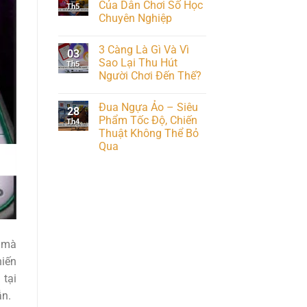
Của Dân Chơi Số Học
Th5
Chuyên Nghiệp
3 Càng Là Gì Và Vì
03
Sao Lại Thu Hút
Th5
Người Chơi Đến Thế?
Đua Ngựa Ảo – Siêu
28
Phẩm Tốc Độ, Chiến
Th4
Thuật Không Thể Bỏ
Qua
n mà
hiến
 tại
ẫn.