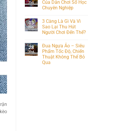
Của Dân Chơi Số Học
Th5
Chuyên Nghiệp
3 Càng Là Gì Và Vì
03
Sao Lại Thu Hút
Th5
Người Chơi Đến Thế?
Đua Ngựa Ảo – Siêu
28
Phẩm Tốc Độ, Chiến
Th4
Thuật Không Thể Bỏ
Qua
trận
 kèo