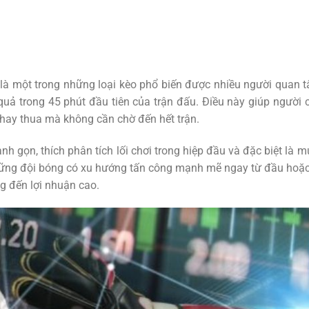
 là một trong những loại kèo phổ biến được nhiều người quan 
 quả trong 45 phút đầu tiên của trận đấu. Điều này giúp người 
hay thua mà không cần chờ đến hết trận.
h gọn, thích phân tích lối chơi trong hiệp đầu và đặc biệt là 
 những đội bóng có xu hướng tấn công mạnh mẽ ngay từ đầu hoặ
ng đến lợi nhuận cao.