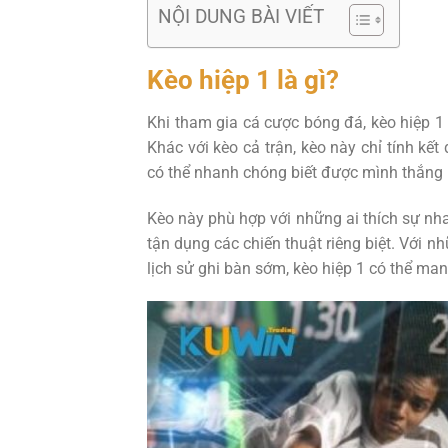
NỘI DUNG BÀI VIẾT
Kèo hiệp 1 là gì?
Khi tham gia cá cược bóng đá, kèo hiệp 1
Khác với kèo cả trận, kèo này chỉ tính kết
có thể nhanh chóng biết được mình thắng 
Kèo này phù hợp với những ai thích sự nhan
tận dụng các chiến thuật riêng biệt. Với
lịch sử ghi bàn sớm, kèo hiệp 1 có thể ma