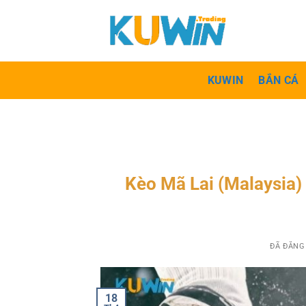
Chuyển
đến
nội
dung
KUWIN
BẮN CÁ
Kèo Mã Lai (Malaysia)
ĐÃ ĐĂNG
18