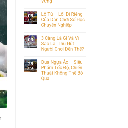
Vững
Lô Tủ – Lối Đi Riêng
08
Của Dân Chơi Số Học
Th5
Chuyên Nghiệp
3 Càng Là Gì Và Vì
03
Sao Lại Thu Hút
Th5
Người Chơi Đến Thế?
Đua Ngựa Ảo – Siêu
28
Phẩm Tốc Độ, Chiến
Th4
Thuật Không Thể Bỏ
Qua
h