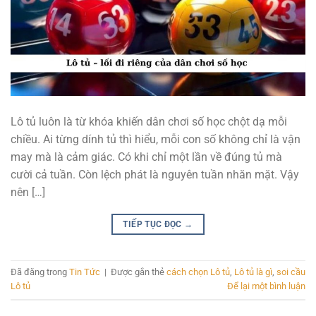
Lô tủ luôn là từ khóa khiến dân chơi số học chột dạ mỗi
chiều. Ai từng dính tủ thì hiểu, mỗi con số không chỉ là vận
may mà là cảm giác. Có khi chỉ một lần về đúng tủ mà
cười cả tuần. Còn lệch phát là nguyên tuần nhăn mặt. Vậy
nên […]
TIẾP TỤC ĐỌC
→
Đã đăng trong
Tin Tức
|
Được gắn thẻ
cách chọn Lô tủ
,
Lô tủ là gì
,
soi cầu
Lô tủ
Để lại một bình luận