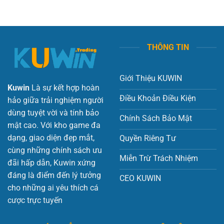
THÔNG TIN
Giới Thiệu KUWIN
Kuwin
Là sự kết hợp hoàn
Điều Khoản Điều Kiện
hảo giữa trải nghiệm người
dùng tuyệt vời và tính bảo
Chính Sách Bảo Mật
mật cao. Với kho game đa
dạng, giao diện đẹp mắt,
Quyền Riêng Tư
cùng những chính sách ưu
Miễn Trừ Trách Nhiệm
đãi hấp dẫn, Kuwin xứng
đáng là điểm đến lý tưởng
CEO KUWIN
cho những ai yêu thích cá
cược trực tuyến