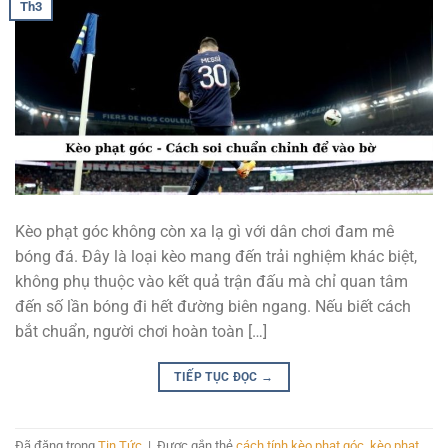
Th3
Kèo phạt góc không còn xa lạ gì với dân chơi đam mê
bóng đá. Đây là loại kèo mang đến trải nghiệm khác biệt,
không phụ thuộc vào kết quả trận đấu mà chỉ quan tâm
đến số lần bóng đi hết đường biên ngang. Nếu biết cách
bắt chuẩn, người chơi hoàn toàn […]
TIẾP TỤC ĐỌC
→
Đã đăng trong
Tin Tức
|
Được gắn thẻ
cách tính kèo phạt góc
,
kèo phạt