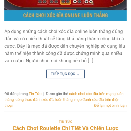
Áp dụng những cách chơi xóc đĩa online luôn thắng đúng
đắn và có chiến thuật sẽ tăng khả năng thành công khi cá
cược. Đây là mẹo đã được dân chuyên nghiệp sử dụng lâu
năm thể hiện thành công đã được chứng minh qua nhiều
ván cược. Người chơi mới không nên bỏ […]
TIẾP TỤC ĐỌC
→
Đã đăng trong
Tin Tức
|
Được gắn thẻ
cách chơi xóc đĩa trên mạng luôn
thắng
,
công thức đánh xóc đĩa luôn thắng
,
mẹo đánh xóc đĩa trên điện
thoại
Để lại một bình luận
TIN TỨC
Cách Chơi Roulette Chi Tiết Và Chiến Lược