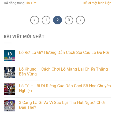
Đã đăng trong
Tin Tức
Để lại một bình luận
1
2
3
BÀI VIẾT MỚI NHẤT
Lô Rơi Là Gì? Hướng Dẫn Cách Soi Cầu Lô Đề Rơi
18
Th5
Lô Khung – Cách Chơi Lô Mang Lại Chiến Thắng
13
Bền Vững
Th5
Lô Tủ – Lối Đi Riêng Của Dân Chơi Số Học Chuyên
08
Nghiệp
Th5
3 Càng Là Gì Và Vì Sao Lại Thu Hút Người Chơi
03
Đến Thế?
Th5