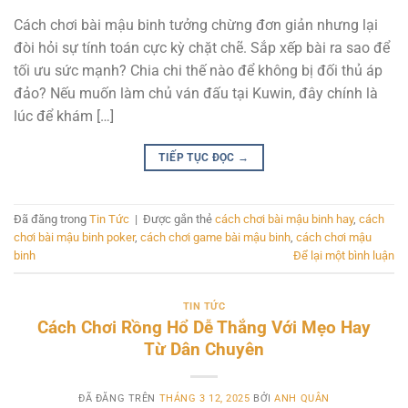
Cách chơi bài mậu binh tưởng chừng đơn giản nhưng lại
đòi hỏi sự tính toán cực kỳ chặt chẽ. Sắp xếp bài ra sao để
tối ưu sức mạnh? Chia chi thế nào để không bị đối thủ áp
đảo? Nếu muốn làm chủ ván đấu tại Kuwin, đây chính là
lúc để khám […]
TIẾP TỤC ĐỌC
→
Đã đăng trong
Tin Tức
|
Được gắn thẻ
cách chơi bài mậu binh hay
,
cách
chơi bài mậu binh poker
,
cách chơi game bài mậu binh
,
cách chơi mậu
binh
Để lại một bình luận
TIN TỨC
Cách Chơi Rồng Hổ Dễ Thắng Với Mẹo Hay
Từ Dân Chuyên
ĐÃ ĐĂNG TRÊN
THÁNG 3 12, 2025
BỞI
ANH QUÂN