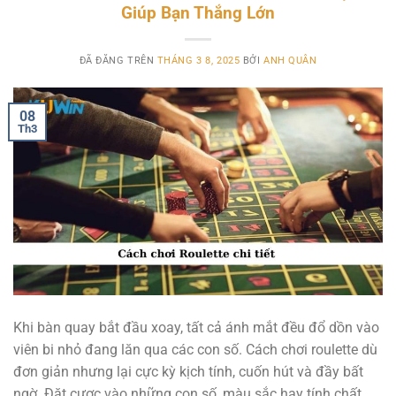
Giúp Bạn Thắng Lớn
ĐÃ ĐĂNG TRÊN
THÁNG 3 8, 2025
BỞI
ANH QUÂN
08
Th3
Khi bàn quay bắt đầu xoay, tất cả ánh mắt đều đổ dồn vào
viên bi nhỏ đang lăn qua các con số. Cách chơi roulette dù
đơn giản nhưng lại cực kỳ kịch tính, cuốn hút và đầy bất
ngờ. Đặt cược vào những con số, màu sắc hay tính chất