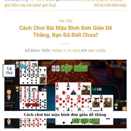
góc hôm nay
,
kèo phạt góc là gì
Để lại một bình luận
TIN TỨC
Cách Chơi Bài Mậu Binh Đơn Giản Dễ
Thắng, Bạn Đã Biết Chưa?
ĐÃ ĐĂNG TRÊN
THÁNG 3 14, 2025
BỞI
ANH QUÂN
14
Th3