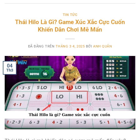
TIN TỨC
Thái Hilo Là Gì? Game Xúc Xắc Cực Cuốn
Khiến Dân Chơi Mê Mẩn
ĐÃ ĐĂNG TRÊN
THÁNG 3 4, 2025
BỞI
ANH QUÂN
04
Th3