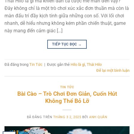
Thái Hilo là gì mà khiến dân cá cược mê mẩn đến vậy?
Đây không chỉ là một trò chơi xúc xắc đơn thuần mà còn là
màn đấu trí đầy kịch tính giữa những con số. Với lối chơi
nhanh, dễ hiểu nhưng không kém phần chiến thuật, game
này mang đến cảm giác […]
TIẾP TỤC ĐỌC
→
Đã đăng trong
Tin Tức
|
Được gắn thẻ
Hilo là gì
,
Thái Hilo
Để lại một bình luận
TIN TỨC
Bài Cào – Trò Chơi Đơn Giản, Cuốn Hút
Không Thể Bỏ Lỡ
ĐÃ ĐĂNG TRÊN
THÁNG 3 2, 2025
BỞI
ANH QUÂN